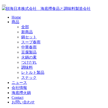
Home
商品
全部
新商品
鍋セット
スープ春雨
中華春雨
豆腐製品
火鍋の素
つけだれ
調味料
レトルト製品
スナック
ニュース
会社情報
海底撈火鍋
Contact
お問い合わせ