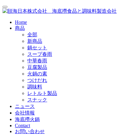
Home
商品
全部
新商品
鍋セット
スープ春雨
中華春雨
豆腐製品
火鍋の素
つけだれ
調味料
レトルト製品
スナック
ニュース
会社情報
海底撈火鍋
Contact
お問い合わせ