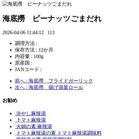
海底撈 ピーナッツごまだれ
2026-04-06 11:44:12
113
調理方法 :
保存方法 : 12か月
内容量 : 100g
原産国 :
JANコード :
前へ
: 海底撈 フライドガーリック
次へ
: 海底撈 揚げ湯葉ロール
お勧め
冷やし麻辣湯
卜マト麻辣湯
火鍋の素 麻辣湯
トマト麻辣湯の素 トマト麻辣湯調味料