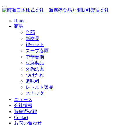
Home
商品
全部
新商品
鍋セット
スープ春雨
中華春雨
豆腐製品
火鍋の素
つけだれ
調味料
レトルト製品
スナック
ニュース
会社情報
海底撈火鍋
Contact
お問い合わせ