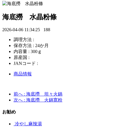
海底撈 水晶粉條
2026-04-06 11:34:25
188
調理方法 :
保存方法 : 24か月
内容量 : 300ｇ
原産国 :
JANコード :
商品情報
前へ
: 海底撈 坦々火鍋
次へ
: 海底撈 火鍋寛粉
お勧め
冷やし麻辣湯